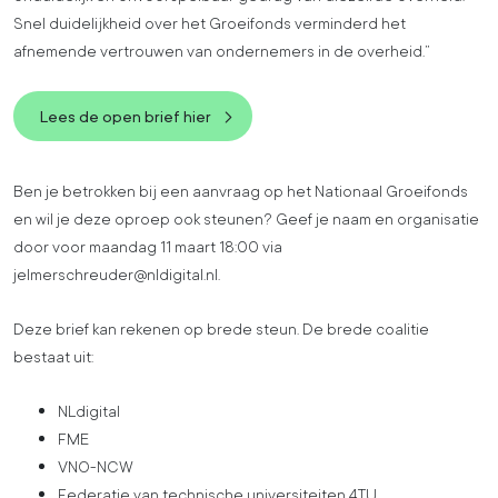
Snel duidelijkheid over het Groeifonds verminderd het
afnemende vertrouwen van ondernemers in de overheid.”
Lees de open brief hier
Ben je betrokken bij een aanvraag op het Nationaal Groeifonds
en wil je deze oproep ook steunen? Geef je naam en organisatie
door voor maandag 11 maart 18:00 via
jelmerschreuder@nldigital.nl.
Deze brief kan rekenen op brede steun. De brede coalitie
bestaat uit:
NLdigital
FME
VNO-NCW
Federatie van technische universiteiten 4TU