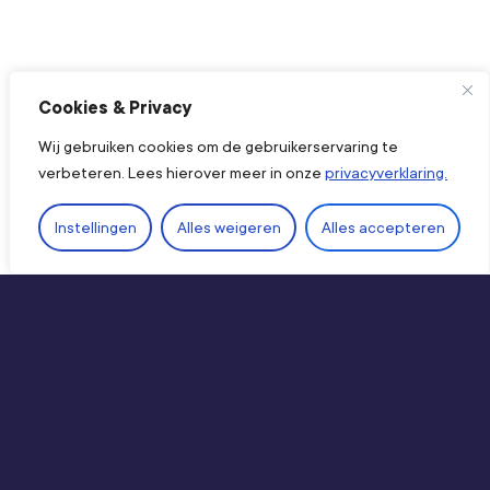
Cookies & Privacy
Wij gebruiken cookies om de gebruikerservaring te
verbeteren. Lees hierover meer in onze
privacyverklaring.
Ope
Instellingen
Alles weigeren
Alles accepteren
Direct naar
Kennis & producten
Ledennetwerken