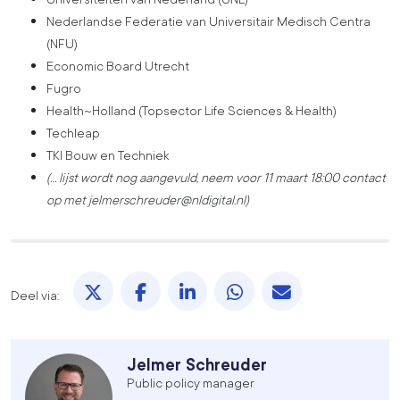
Nederlandse Federatie van Universitair Medisch Centra
(NFU)
Economic Board Utrecht
Fugro
Health~Holland (Topsector Life Sciences & Health)
Techleap
TKI Bouw en Techniek
(… lijst wordt nog aangevuld, neem voor 11 maart 18:00 contact
op met jelmerschreuder@nldigital.nl)
Deel via X. opent in een nieuw tabblad
Deel via Facebook. opent in een nieuw 
Deel via LinkedIn. opent in een 
Deel via WhatsApp. ope
Deel via Mail. 
Deel via:
Jelmer Schreuder
Public policy manager