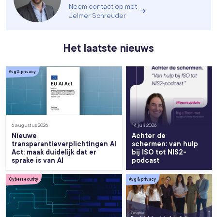
Neem contact op met
Jelmer Schreuder
Het laatste nieuws
Avg & privacy
6 augustus 2026
14 juli 2026
Nieuwe
Achter de
transparantieverplichtingen AI
schermen: van hulp
Act: maak duidelijk dat er
bij ISO tot NIS2-
sprake is van AI
podcast
Cybersecurity
Avg & privacy