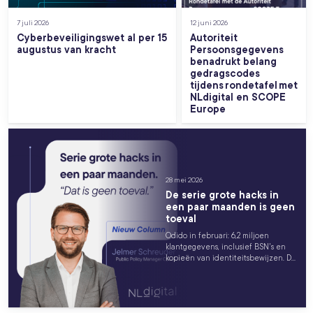
7 juli 2026
12 juni 2026
Cyberbeveiligingswet al per 15
Autoriteit
augustus van kracht
Persoonsgegevens
benadrukt belang
gedragscodes
tijdens rondetafel met
NLdigital en SCOPE
Europe
28 mei 2026
De serie grote hacks in
een paar maanden is geen
toeval
Odido in februari: 6,2 miljoen
klantgegevens, inclusief BSN's en
kopieën van identiteitsbewijzen. De
gemeente Epe in maart: vrijwel alle
inwoners...