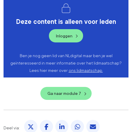
Deze content is alleen voor leden
Inloggen
Ben je nog geen lid van NLdigital maar ben je wel
geïnteresseerd in meer informatie over het lidmaatschap?
Lees hier meer over
ons lidmaatschap.
Ga naar module 7
Deel via X. opent in een nieuw tabblad
Deel via Facebook. opent in een nieuw 
Deel via LinkedIn. opent in een 
Deel via WhatsApp. ope
Deel via Mail. 
Deel via: