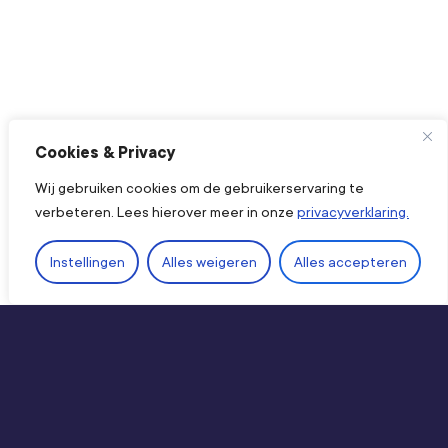
Cookies & Privacy
Wij gebruiken cookies om de gebruikerservaring te
verbeteren. Lees hierover meer in onze
privacyverklaring.
Ope
Instellingen
Alles weigeren
Alles accepteren
Direct naar
Kennis & producten