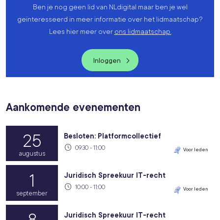
Ben je nog geen lid van NLdigital maar ben je wel
geïnteresseerd in meer informatie over het lidmaatschap?
Lees hier meer over
ons lidmaatschap.
Inloggen
Aankomende evenementen
25
Besloten: Platformcollectief
09:30 - 11:00
Voor leden
augustus
1
Juridisch Spreekuur IT-recht
10:00 - 11:00
Voor leden
september
8
Juridisch Spreekuur IT-recht