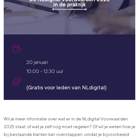
Wanneer?
20 januari
10:00
-
12:30 uur
Wat zijn de kosten?
(Gratis voor leden van NLdigital)
Wil je meer informatie over wat er in de NLdigital Voorwaarden
2025 staat, of wat je zelf nog moet regelen? Of wil je weten hoe je
bij bestaande klanten kan overstappen, omdat je bijvoorbeeld