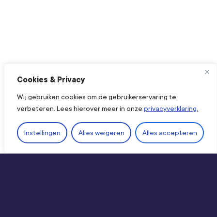
Cookies & Privacy
Wij gebruiken cookies om de gebruikerservaring te
verbeteren. Lees hierover meer in onze
privacyverklaring.
Ope
Instellingen
Alles weigeren
Alles accepteren
Direct naar
Kennis & producten